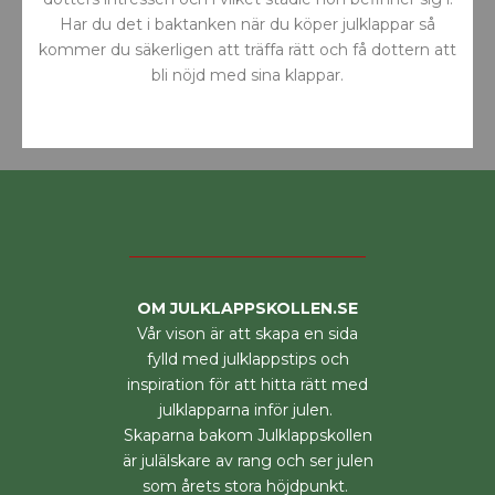
Har du det i baktanken när du köper julklappar så
kommer du säkerligen att träffa rätt och få dottern att
bli nöjd med sina klappar.
OM JULKLAPPSKOLLEN.SE
Vår vison är att skapa en sida
fylld med julklappstips och
inspiration för att hitta rätt med
julklapparna inför julen.
Skaparna bakom Julklappskollen
är julälskare av rang och ser julen
som årets stora höjdpunkt.