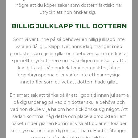
högre att du köper saker som dottern faktiskt har
utryckt att hon önskar sig.
BILLIG JULKLAPP TILL DOTTERN
Som vi varit inne på så behöver en billig julklapp inte
vara en dålig julklapp. Det finns idag mänger med
produkter som tjejer gillar och behöver som inte kostar
speciellt mycket men som säkerligen uppskattas. Du
kan hitta allt från hudrelaterade produkter, till en
ögonbrynspenna eller varför inte ett par mysiga
innetofflor som du vet att dottern hade gillat.
En smart sak att tänka på är att i god tid innan jul samla
på dig underlag på vad din dotter skulle behöva och
vad hon skulle vilja ha om hon fick önska sig något. Att
sedan komma ihåg detta och placera produkten i ett
paket under granen kommer visa att du är en förälder
som lyssnar och bryr dig om ditt barn. Här blir återigen
summan på paketet mindre viktigt.