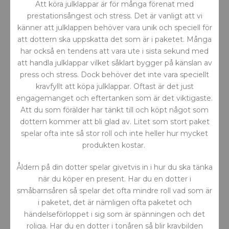
Att köra julklappar är för många förenat med
prestationsångest och stress. Det är vanligt att vi
känner att julklappen behöver vara unik och speciell för
att dottern ska uppskatta det som är i paketet. Många
har också en tendens att vara ute i sista sekund med
att handla julklappar vilket såklart bygger på känslan av
press och stress. Dock behöver det inte vara speciellt
kravfyllt att köpa julklappar. Oftast är det just
engagemanget och eftertanken som är det viktigaste.
Att du som förälder har tänkt till och köpt något som
dottern kommer att bli glad av. Litet som stort paket
spelar ofta inte så stor roll och inte heller hur mycket
produkten kostar.
Åldern på din dotter spelar givetvis in i hur du ska tänka
när du köper en present. Har du en dotter i
småbarnsåren så spelar det ofta mindre roll vad som är
i paketet, det är nämligen ofta paketet och
händelseförloppet i sig som är spänningen och det
roliga. Har du en dotter i tonåren så blir kravbilden