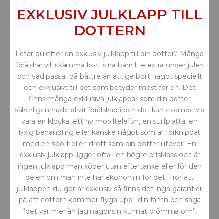
EXKLUSIV JULKLAPP TILL
DOTTERN
Letar du efter en exklusiv julklapp till din dotter? Många
föräldrar vill skämma bort sina barn lite extra under julen
och vad passar då bättre än att ge bort något speciellt
och exklusivt till det som betyder mest för en. Det
finns många exklusiva julklappar som din dotter
säkerligen hade blivit förälskad i och det kan exempelvis
vara en klocka, ett ny mobiltelefon, en surfplatta, en
lyxig behandling eller kanske något som är förknippat
med en sport eller idrott som din dotter utöver. En
exklusiv julklapp ligger ofta i en högre prisklass och är
ingen julklapp man köper utan eftertanke eller för den
delen om man inte har ekonomin för det. Tror att
julklappen du ger är exklusiv så finns det inga garantier
på att dottern kommer flyga upp i din famn och säga
”det var mer än jag någonsin kunnat drömma om”.