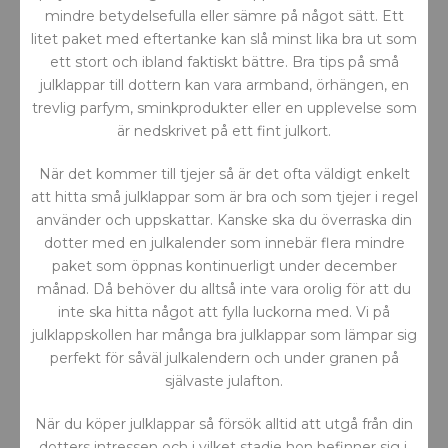
mindre betydelsefulla eller sämre på något sätt. Ett
litet paket med eftertanke kan slå minst lika bra ut som
ett stort och ibland faktiskt bättre. Bra tips på små
julklappar till dottern kan vara armband, örhängen, en
trevlig parfym, sminkprodukter eller en upplevelse som
är nedskrivet på ett fint julkort.
När det kommer till tjejer så är det ofta väldigt enkelt
att hitta små julklappar som är bra och som tjejer i regel
använder och uppskattar. Kanske ska du överraska din
dotter med en julkalender som innebär flera mindre
paket som öppnas kontinuerligt under december
månad. Då behöver du alltså inte vara orolig för att du
inte ska hitta något att fylla luckorna med. Vi på
julklappskollen har många bra julklappar som lämpar sig
perfekt för såväl julkalendern och under granen på
självaste julafton.
När du köper julklappar så försök alltid att utgå från din
dotters intressen och i vilket stadie hon befinner sig i.