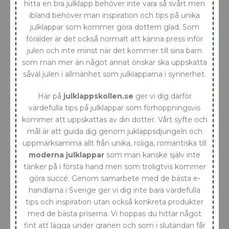
hitta en bra julklapp behöver inte vara så svårt men
ibland behöver man inspiration och tips på unika
julklappar som kommer göra dottern glad. Som
förälder är det också normalt att känna press inför
julen och inte minst när det kommer till sina barn
som man mer än något annat önskar ska uppskatta
såväl julen i allmänhet som julklapparna i synnerhet.
Här på
julklappskollen.se
ger vi dig därför
värdefulla tips på julklappar som förhoppningsvis
kommer att uppskattas av din dotter. Vårt syfte och
mål är att guida dig genom juklappsdjungeln och
uppmärksamma allt från unika, roliga, romantiska till
moderna julklappar
som man kanske själv inte
tänker på i första hand men som troligtvis kommer
göra succé. Genom samarbete med de bästa e-
handlarna i Sverige ger vi dig inte bara värdefulla
tips och inspiration utan också konkreta produkter
med de bästa priserna. Vi hoppas du hittar något
fint att lägga under granen och som i slutändan får