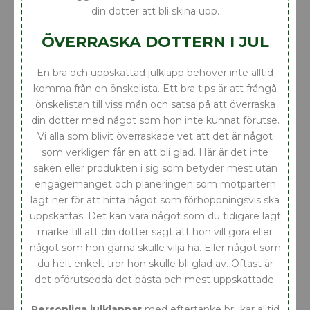
din dotter att bli skina upp.
ÖVERRASKA DOTTERN I JUL
En bra och uppskattad julklapp behöver inte alltid
komma från en önskelista. Ett bra tips är att frångå
önskelistan till viss mån och satsa på att överraska
din dotter med något som hon inte kunnat förutse.
Vi alla som blivit överraskade vet att det är något
som verkligen får en att bli glad. Här är det inte
saken eller produkten i sig som betyder mest utan
engagemanget och planeringen som motpartern
lagt ner för att hitta något som förhoppningsvis ska
uppskattas. Det kan vara något som du tidigare lagt
märke till att din dotter sagt att hon vill göra eller
något som hon gärna skulle vilja ha. Eller något som
du helt enkelt tror hon skulle bli glad av. Oftast är
det oförutsedda det bästa och mest uppskattade.
Personliga julklappar
med eftertanke brukar alltid