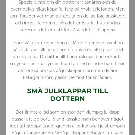
Speciellt inte om din dotter är i tonåren och du
exempelvis råkat köpa fel färg på mobiltelefonen. Men
som förälder vet man att det är en del av föräldraskapet
och inget illa menat från dotterns sida. I slutändan
kommer dottern att förstå värdet i julklappen.
Inom våra kategorier kan du få mänger av inspiration
på exklusiva julklappar om du själv inte riktigt vet vad
du ska köpa. Du hittar allt från exklusiva badrockar till
smycken och parfymer. För dig med mindre barn finns
det också bra tips på julklappar inom den dyrare
kategorin som passar perfekt för småbarn.
SMÅ JULKLAPPAR TILL
DOTTERN
Det är inte alltid som en stor och klumpig julklapp
passar att ge bort. Ibland kanske man behöver något
litet att stoppa under granen eller kanske i julstrumpan
på julaftonsmorgon. Små julklappar behöver inte vara